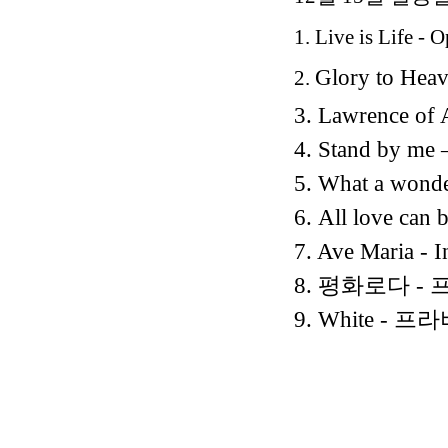
1. Live is Life - 
Glory to Heav
2.
3.
Lawrence of A
4.
Stand by me
5.
What a wonde
6.
All love c
7. Ave Maria
- I
8. 평화로다 -
9. White - 프