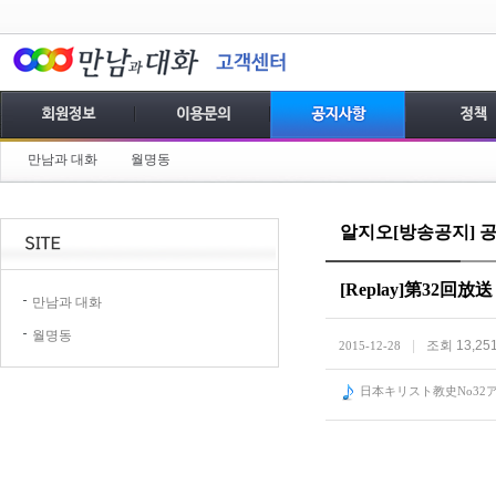
만남과 대화
월명동
알지오[방송공지] 
[Replay]第3
만남과 대화
월명동
|
조회 13,25
2015-12-28
日本キリスト教史No32ア